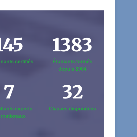
145
1383
nants certifiés
Étudiants formés
depuis 2004
7
32
ltants experts
Classes disponibles
ernationaux