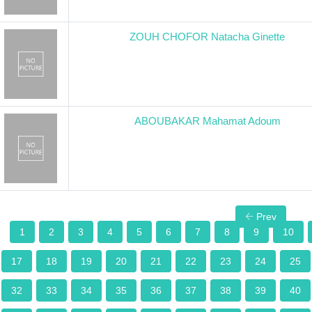
ZOUH CHOFOR Natacha Ginette
ABOUBAKAR Mahamat Adoum
Prev
1
2
3
4
5
6
7
8
9
10
17
18
19
20
21
22
23
24
25
32
33
34
35
36
37
38
39
40