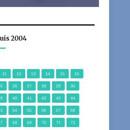
uis 2004
11
12
13
14
15
16
25
26
27
28
29
30
39
40
41
42
43
44
53
54
55
56
57
58
67
68
69
70
71
72