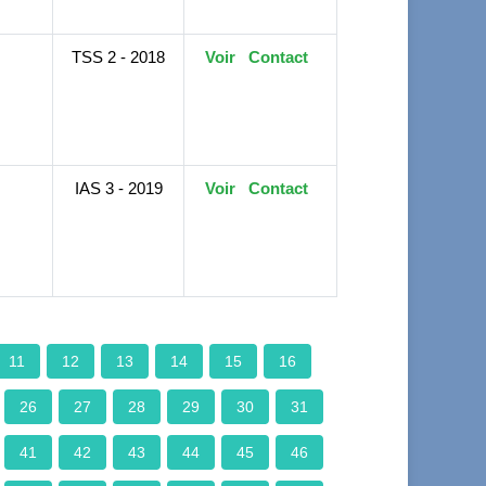
TSS 2 - 2018
Voir
Contact
IAS 3 - 2019
Voir
Contact
11
12
13
14
15
16
26
27
28
29
30
31
41
42
43
44
45
46