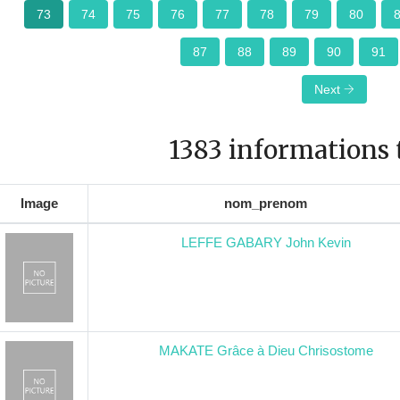
73
74
75
76
77
78
79
80
87
88
89
90
91
Next
1383 informations 
Image
nom_prenom
LEFFE GABARY John Kevin
MAKATE Grâce à Dieu Chrisostome