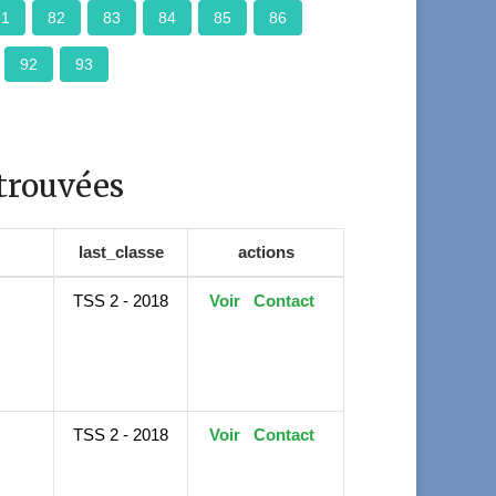
81
82
83
84
85
86
92
93
trouvées
last_classe
actions
TSS 2 - 2018
Voir
Contact
TSS 2 - 2018
Voir
Contact