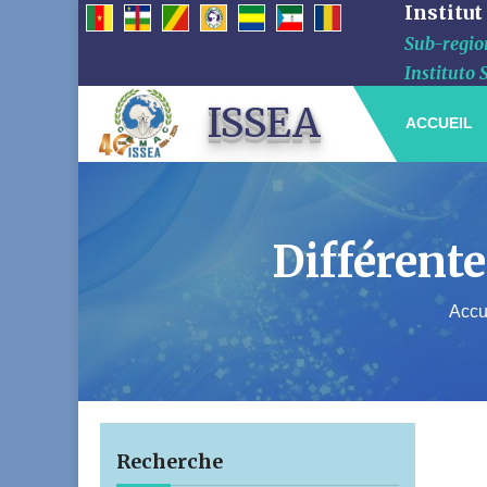
Institut
Sub-region
Instituto 
ISSEA
ACCUEIL
Différente
Accu
Recherche