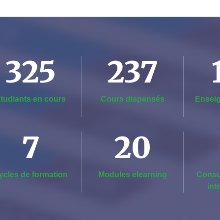
325
237
tudiants en cours
Cours dispensés
Enseig
7
20
ycles de formation
Modules elearning
Consu
int