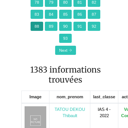
78
79
80
81
82
83
84
85
86
87
88
89
90
91
92
93
Next
1383 informations
trouvées
Image
nom_prenom
last_classe
act
TATOU DEKOU
IAS 4 -
Vo
Thibault
2022
Con