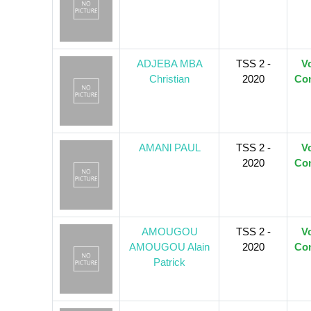
ADJEBA MBA
TSS 2 -
Vo
Christian
2020
Con
AMANl PAUL
TSS 2 -
Vo
2020
Con
AMOUGOU
TSS 2 -
Vo
AMOUGOU Alain
2020
Con
Patrick