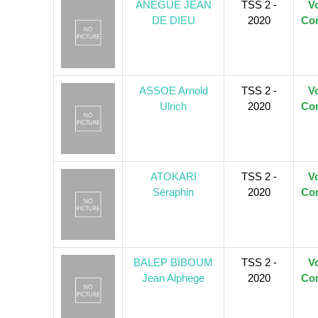
ANEGUE JEAN
TSS 2 -
Vo
DE DIEU
2020
Con
ASSOE Arnold
TSS 2 -
Vo
Ulrich
2020
Con
ATOKARI
TSS 2 -
Vo
Séraphin
2020
Con
BALEP BIBOUM
TSS 2 -
Vo
Jean Alphege
2020
Con