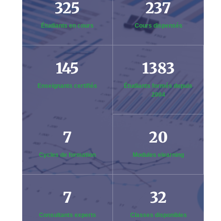
325
237
Étudiants en cours
Cours dispensés
145
1383
Enseignants certifiés
Étudiants formés depuis
2004
7
20
Cycles de formation
Modules elearning
7
32
Consultants experts
Classes disponibles