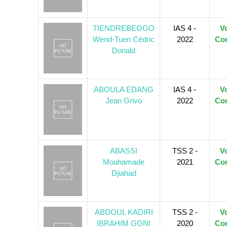
TIENDREBEOGO
IAS 4 -
Vo
Wend-Tuen Cédric
2022
Con
Donald
ABOULA EDANG
IAS 4 -
Vo
Jean Grivo
2022
Con
ABASSI
TSS 2 -
Vo
Mouhamade
2021
Con
Djiahad
ABDOUL KADIRI
TSS 2 -
Vo
IBRAHIM GONI
2020
Con