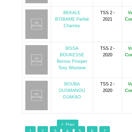
BEKALE
TSS 2 -
Vo
B'OBAME Parfait
2021
Con
Charney
BISSA
TSS 2 -
Vo
BOUKESSE
2020
Con
Bernos Prosper
Tony Westone
BOUBA
TSS 2 -
Vo
OUSMANOU
2020
Con
DJAKAO
Prev
1
2
3
4
5
6
7