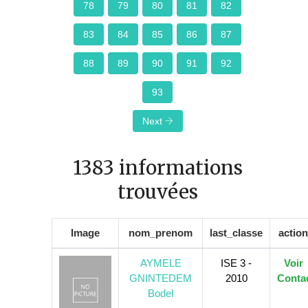
78
79
80
81
82
83
84
85
86
87
88
89
90
91
92
93
Next
1383 informations
trouvées
Image
nom_prenom
last_classe
actio
AYMELE
ISE 3 -
Voir
GNINTEDEM
2010
Conta
Bodel