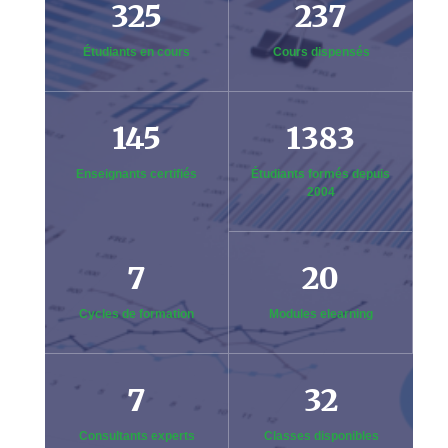
325
237
Étudiants en cours
Cours dispensés
145
1383
Enseignants certifiés
Étudiants formés depuis
2004
7
20
Cycles de formation
Modules elearning
7
32
Consultants experts
Classes disponibles