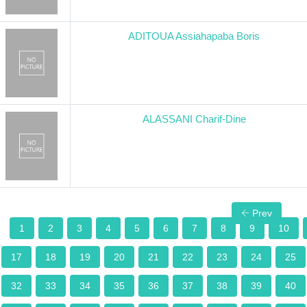
ADITOUA Assiahapaba Boris
ALASSANI Charif-Dine
Prev
1
2
3
4
5
6
7
8
9
10
17
18
19
20
21
22
23
24
25
32
33
34
35
36
37
38
39
40