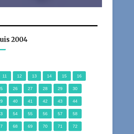
uis 2004
11
12
13
14
15
16
25
26
27
28
29
30
39
40
41
42
43
44
53
54
55
56
57
58
67
68
69
70
71
72