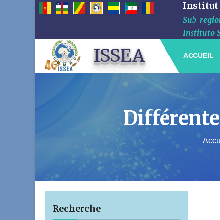
Institut
Sub-region
Instituto 
ISSEA
ACCUEIL
Différente
Accu
Recherche