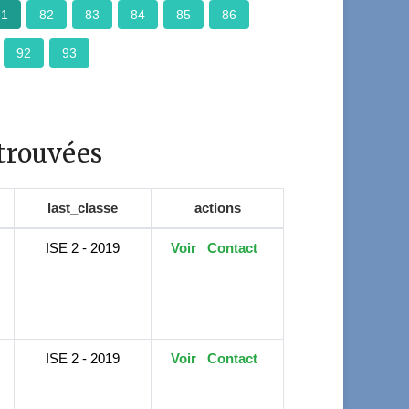
81
82
83
84
85
86
92
93
trouvées
last_classe
actions
ISE 2 - 2019
Voir
Contact
ISE 2 - 2019
Voir
Contact