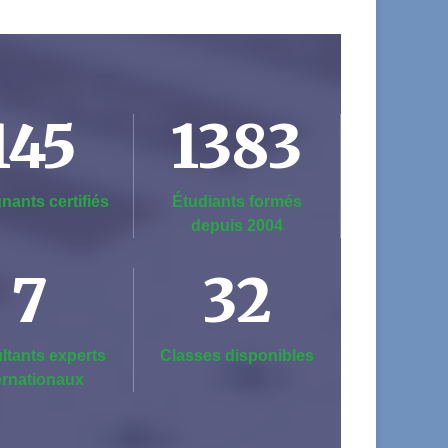
145
1383
nants certifiés
Étudiants formés
depuis 2004
7
32
ltants experts
Classes disponibles
ernationaux