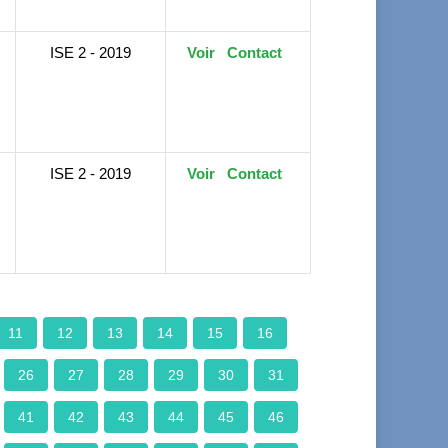
ISE 2 - 2019
Voir
Contact
ISE 2 - 2019
Voir
Contact
11
12
13
14
15
16
26
27
28
29
30
31
41
42
43
44
45
46