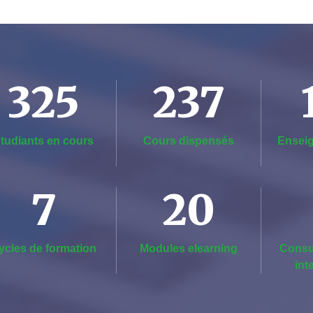
325
237
tudiants en cours
Cours dispensés
Enseig
7
20
ycles de formation
Modules elearning
Consu
int