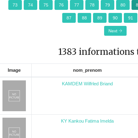
73
74
75
76
77
78
79
80
87
88
89
90
91
Next
1383 informations 
Image
nom_prenom
KAMDEM Wilfrled Briand
KY Kankou Fatima Imelda