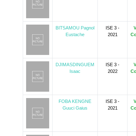
BITSAMOU Pagnol
ISE 3 -
V
Eustache
2021
Co
DJIMASDINGUEM
ISE 3 -
V
Isaac
2022
Co
FOBA KENGNE
ISE 3 -
V
Guuci Gaius
2021
Co