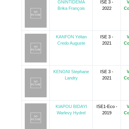
GNINTIDEMA
ISE 3 -
V
Brika François
2022
Co
KANFON Yélian
ISE 3 -
V
Credo Auguste
2021
Co
KENGNI Stephane
ISE 3 -
V
Landry
2021
Co
KIAPOU BIDAYI
ISE1-Eco -
V
Warlevy Hydrel
2019
Co