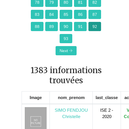
78
79
80
81
82
83
84
85
86
87
88
89
90
91
92
93
Next
1383 informations
trouvées
Image
nom_prenom
last_classe
ac
SIMO FENDJOU
ISE 2 -
V
ChristeIIe
2020
Co