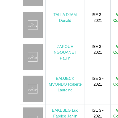
TALLA DJAM
ISE 3 -
V
Donald
2021
Co
ZAPOUE
ISE 3 -
V
NGOUANET
2021
Co
Paulin
BADJECK
ISE 3 -
V
MVONDO Roberte
2021
Co
Laureine
BAKEBEG Luc
ISE 3 -
V
Fabrice Janlin
2021
Co