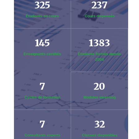
325
237
Étudiants en cours
Cours dispensés
145
1383
Enseignants certifiés
Étudiants formés depuis
2004
7
20
Cycles de formation
Modules elearning
7
32
Consultants experts
Classes disponibles