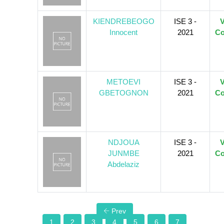
KIENDREBEOGO
ISE 3 -
V
Innocent
2021
Co
METOEVI
ISE 3 -
V
GBETOGNON
2021
Co
NDJOUA
ISE 3 -
V
JUNMBE
2021
Co
Abdelaziz
Prev
1
2
3
4
5
6
7