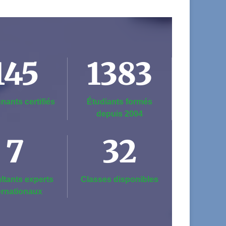
145
1383
nants certifiés
Étudiants formés
depuis 2004
7
32
ltants experts
Classes disponibles
ernationaux