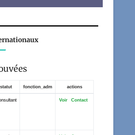
ternationaux
rouvées
statut
fonction_adm
actions
nsultant
Voir
Contact