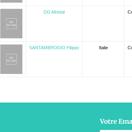
DG Afristat
Co
SANTAMBROGIO Filippo
Italie
Co
Votre Ema