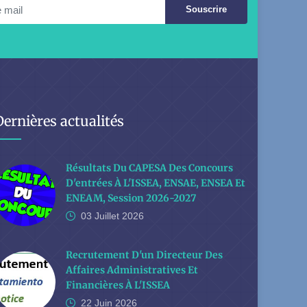
Souscrire
Dernières actualités
Résultats Du CAPESA Des Concours
D'entrées À L'ISSEA, ENSAE, ENSEA Et
ENEAM, Session 2026-2027
03 Juillet
2026
Recrutement D'un Directeur Des
Affaires Administratives Et
Financières À L'ISSEA
22 Juin
2026