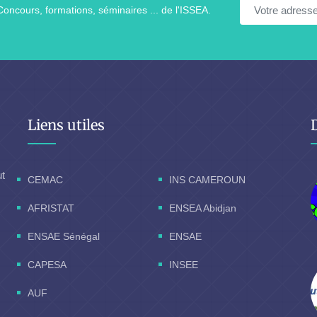
Concours, formations, séminaires ... de l'ISSEA.
Liens utiles
ut
CEMAC
INS CAMEROUN
AFRISTAT
ENSEA Abidjan
ENSAE Sénégal
ENSAE
CAPESA
INSEE
AUF