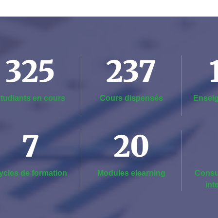
325
237
tudiants en cours
Cours dispensés
Enseig
7
20
ycles de formation
Modules elearning
Consu
int