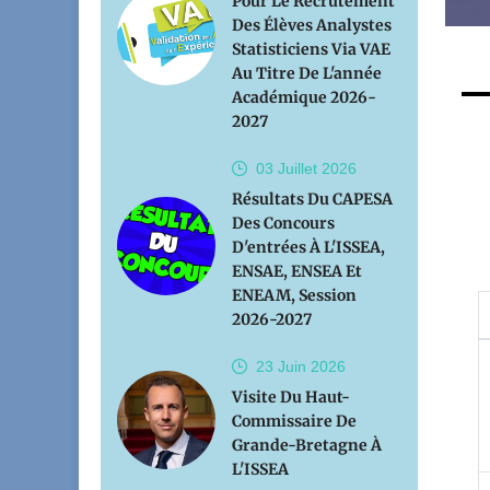
Pour Le Recrutement
Des Élèves Analystes
Statisticiens Via VAE
Au Titre De L'année
Académique 2026-
2027
03 Juillet
2026
Résultats Du CAPESA
Des Concours
D'entrées À L'ISSEA,
ENSAE, ENSEA Et
ENEAM, Session
2026-2027
23 Juin
2026
Visite Du Haut-
Commissaire De
Grande-Bretagne À
L'ISSEA