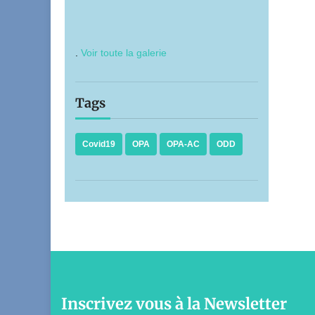
.
Voir toute la galerie
Tags
Covid19
OPA
OPA-AC
ODD
Inscrivez vous à la Newsletter