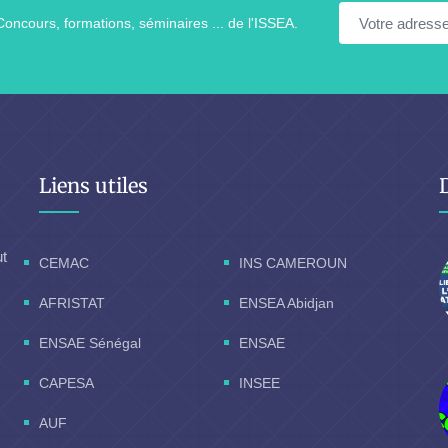
Concours, formations, séminaires ... de l'ISSEA.
Liens utiles
ut
CEMAC
INS CAMEROUN
AFRISTAT
ENSEA Abidjan
ENSAE Sénégal
ENSAE
CAPESA
INSEE
AUF