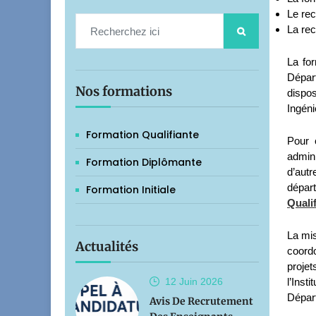
Le rec
La rec
La fo
Dépar
Nos formations
dispo
Ingéni
Formation Qualifiante
Pour 
admin
Formation Diplômante
d’autr
dépar
Formation Initiale
Quali
La mis
Actualités
coordo
projet
12 Juin
2026
l’Inst
Départ
Avis De Recrutement