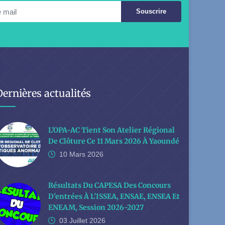
Souscrire
Dernières actualités
L'OPA-AC Tient Son Atelier Régional
De Clôture Ce 11 Mars 2026 À Yaoundé
10 Mars
2026
Résultats Du CAPESA Des Concours
D'entrées À L'ISSEA, ENSAE, ENSEA Et
ENEAM, Session 2026-2027
03 Juillet
2026