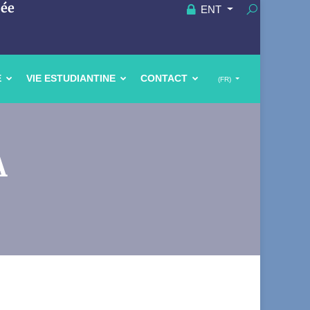
uée
ENT
E
VIE ESTUDIANTINE
CONTACT
(FR)
A