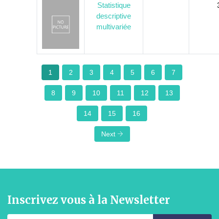
Statistique
descriptive
multivariée
1
2
3
4
5
6
7
8
9
10
11
12
13
14
15
16
Next
Inscrivez vous à la Newsletter