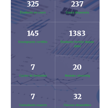
325
237
Étudiants en cours
Cours dispensés
145
1383
Enseignants certifiés
Étudiants formés depuis
2004
7
20
Cycles de formation
Modules elearning
7
32
Consultants experts
Classes disponibles