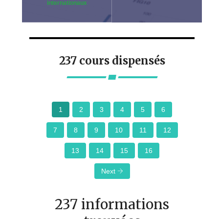
internationaux
237 cours dispensés
1
2
3
4
5
6
7
8
9
10
11
12
13
14
15
16
Next
237 informations