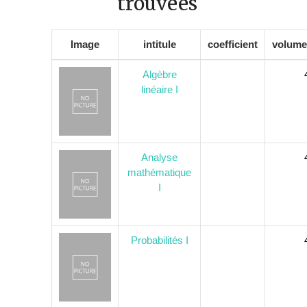
trouvées
Image
intitule
coefficient
volume
Algèbre
linéaire I
Analyse
mathématique
I
Probabilités I