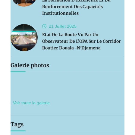
La Formation D’excellence Et Du
Renforcement Des Capacités
Institutionnelles
21 Juillet
2025
Etat De La Route Vu Par Un
Observateur De L’OPA Sur Le Corridor
Routier Douala -N’Djamena
Galerie photos
.
Voir toute la galerie
Tags