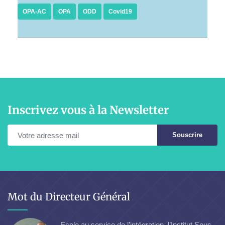
OPA-AC
OPA
ODD
Covid19
Inscrivez vous à la Newsletter
Souscrire
Mot du Directeur Général
Ecole au service de l’intégration, l’Institut Sous-