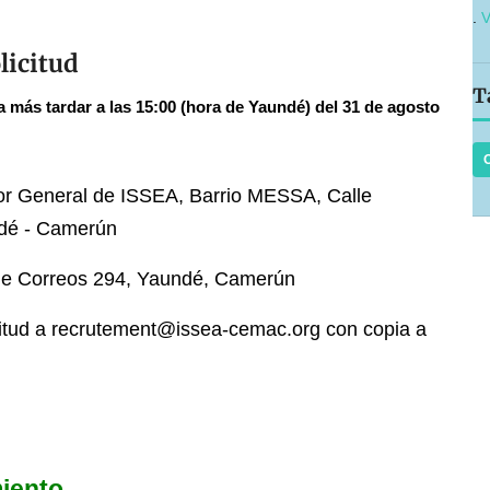
.
V
licitud
T
a más tardar a las 15:00 (hora de Yaundé) del 31 de agosto
tor General de ISSEA, Barrio MESSA, Calle
ndé - Camerún
de Correos 294, Yaundé, Camerún
icitud a recrutement@issea-cemac.org con copia a
miento