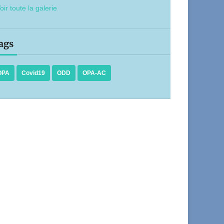
oir toute la galerie
ags
OPA
Covid19
ODD
OPA-AC