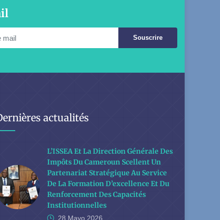
il
Souscrire
Dernières actualités
L’ISSEA Et La Direction Générale Des
Impôts Du Cameroun Scellent Un
Partenariat Stratégique Au Service
De La Formation D’excellence Et Du
Renforcement Des Capacités
Institutionnelles
28 Mayo
2026