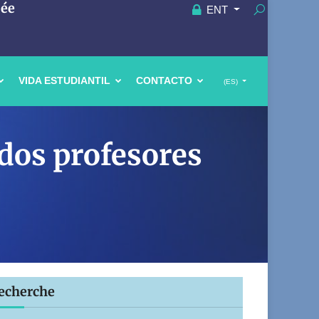
uée
ENT
VIDA ESTUDIANTIL
CONTACTO
(ES)
 dos profesores
echerche