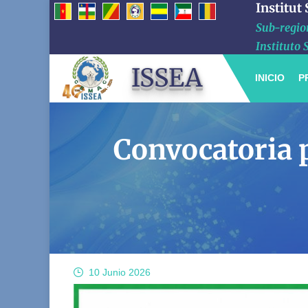
Institut
Sub-region
Instituto 
ISSEA
INICIO
P
Convocatoria p
10 Junio
2026