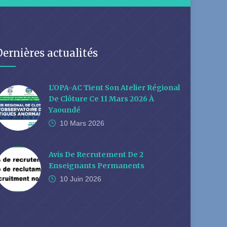
Dernières actualités
L'OPA-AC Tient Son Atelier Régional
De Clôture Ce 11 Mars 2026 À
Yaoundé
10 Mars
2026
Avis De Recrutement De 2
Enseignants Permanents
10 Juin
2026