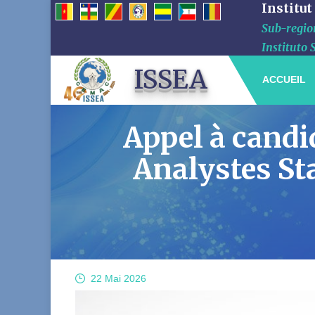
Institut
Sub-region
Instituto 
ISSEA
ACCUEIL
Appel à candi
Analystes Sta
22 Mai
2026