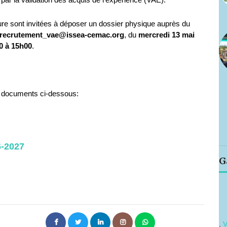
ure sont invitées à déposer un dossier physique auprès du
recrutement_vae@issea-cemac.org
, du
mercredi 13 mai
0 à 15h00
.
es documents ci-dessous:
6-2027
G
.
V