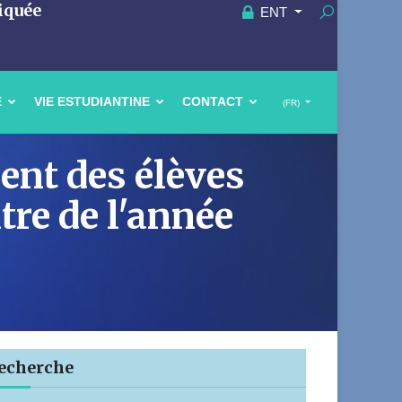
iquée
ENT
E
VIE ESTUDIANTINE
CONTACT
(FR)
ent des élèves
tre de l'année
7
echerche