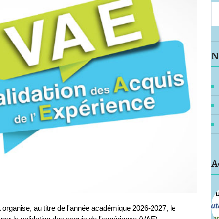
N
A
 organise, au titre de l'année académique 2026-2027, le
par la validation des acquis de l'expérience (VAE).