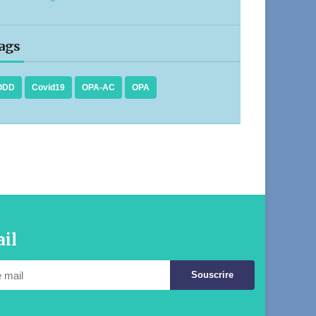
ags
ODD
Covid19
OPA-AC
OPA
il
Souscrire