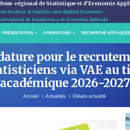
 Sous-régional de Statistique et d'Economie Appl
al Institute of Statistics and Applied Economics
Subregional de Estadística y de Economía Aplicada
PRÉSENTATION
FORMATIONS
RECHERCHE APPLIQUÉ
dature pour le recrutem
tisticiens via VAE au ti
académique 2026-202
Accueil
Actualités
Détails actualité
R