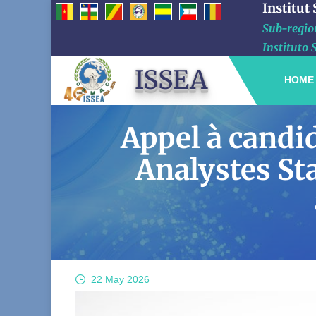
Institut
Sub-region
Instituto 
ISSEA
HOME
Appel à candi
Analystes Sta
22 May
2026