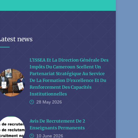
Latest news
L’ISSEA Et La Direction Générale Des
Impôts Du Cameroun Scellent Un
Partenariat Stratégique Au Service
De La Formation D’excellence Et Du
Renforcement Des Capacités
Institutionnelles
28 May
2026
Avis De Recrutement De 2
Enseignants Permanents
10 June
2026