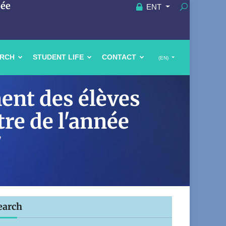
uée
ENT
ARCH
STUDENT LIFE
CONTACT
(EN)
ent des élèves
tre de l'année
7
earch