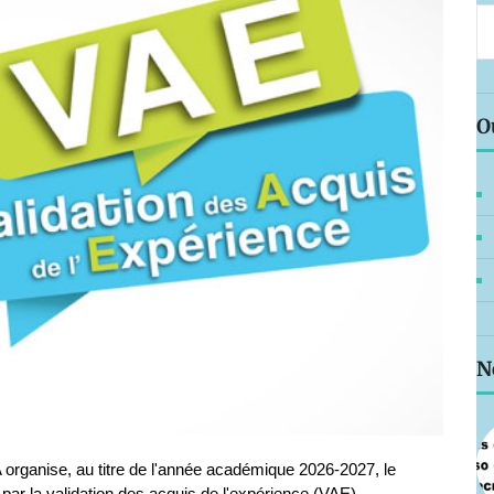
O
N
 organise, au titre de l'année académique 2026-2027, le
par la validation des acquis de l'expérience (VAE).