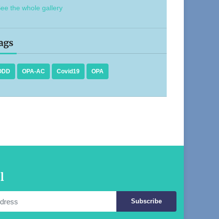
ee the whole gallery
ags
ODD
OPA-AC
Covid19
OPA
l
Subscribe