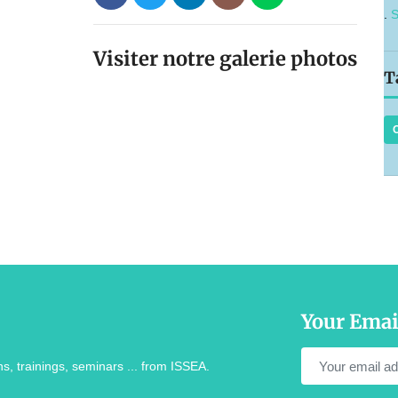
.
S
Visiter notre galerie photos
T
Your Emai
s, trainings, seminars ... from ISSEA.