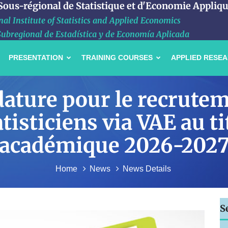
 Sous-régional de Statistique et d'Economie Appliq
al Institute of Statistics and Applied Economics
Subregional de Estadística y de Economía Aplicada
PRESENTATION
TRAINING COURSES
APPLIED RESE
dature pour le recrutem
tisticiens via VAE au ti
académique 2026-202
Home
News
News Details
S