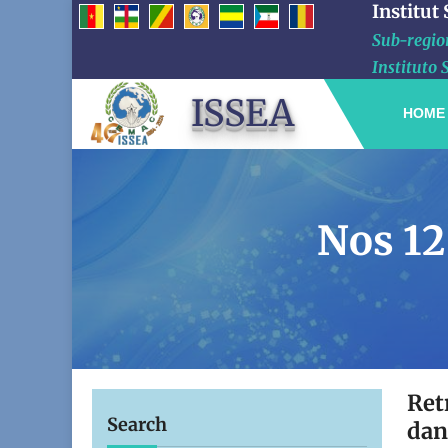
Institut
Sub-region
Instituto 
ISSEA
HOME
Nos 12
Ret
Search
dan