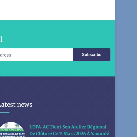
l
Subscribe
Latest news
L'OPA-AC Tient Son Atelier Régional
De Clôture Ce 11 Mars 2026 À Yaoundé