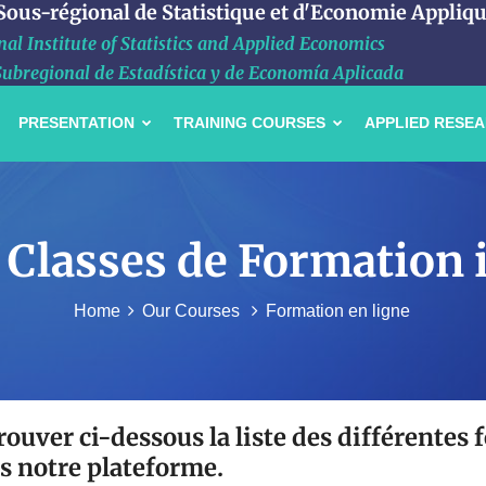
 Sous-régional de Statistique et d'Economie Appliq
al Institute of Statistics and Applied Economics
Subregional de Estadística y de Economía Aplicada
PRESENTATION
TRAINING COURSES
APPLIED RESE
 Classes de Formation i
Home
Our Courses
Formation en ligne
rouver ci-dessous la liste des différentes
s notre plateforme.