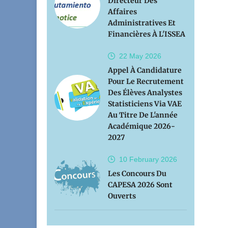
Directeur Des
Affaires
Administratives Et
Financières À L'ISSEA
22 May
2026
Appel À Candidature
Pour Le Recrutement
Des Élèves Analystes
Statisticiens Via VAE
Au Titre De L'année
Académique 2026-
2027
10 February
2026
Les Concours Du
CAPESA 2026 Sont
Ouverts