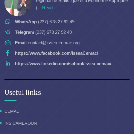
régional de Statistique et d’Economie Appliquée
(...
Read
WhatsApp
(237) 678 27 92 49
Telegram
(237) 678 27 92 49
Email
contact@issea-cemac.org
https://www.facebook.com/IsseaCemac/
https://www.linkedin.com/school/issea-cemac/
Useful links
CEMAC
INS CAMEROUN