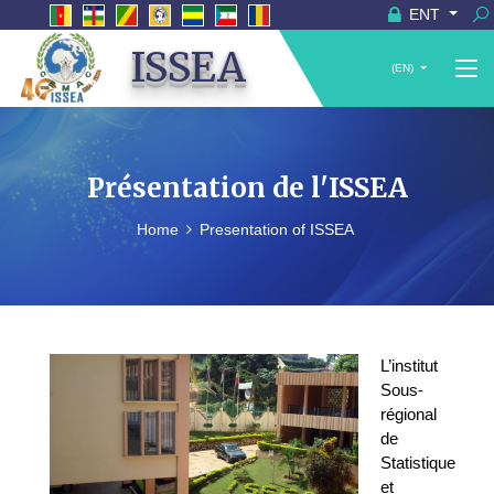
ENT
ISSEA
(EN)
Présentation de l'ISSEA
Home
Presentation of ISSEA
L’institut
Sous-
régional
de
Statistique
et