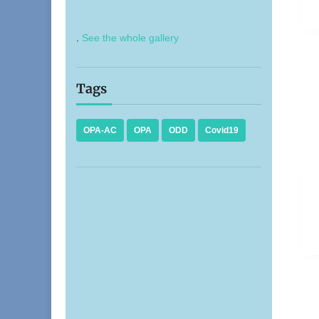
.
See the whole gallery
Tags
OPA-AC
OPA
ODD
Covid19