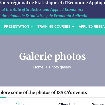
 Sous-régional de Statistique et d'Economie Appliq
al Institute of Statistics and Applied Economics
Subregional de Estadística y de Economía Aplicada
PRESENTATION
TRAINING COURSES
APPLIED RESE
Galerie photos
Home
Photo gallery
plore some of the photos of ISSEA's events
All
Client1
Remise-