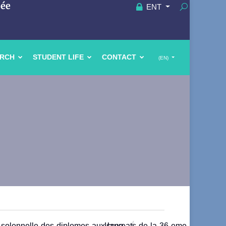
uée
ENT
ARCH
STUDENT LIFE
CONTACT
(EN)
solennelle-des-diplomes-aux-laureats-de-la-36-eme-promotion
Issea