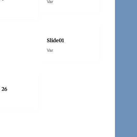
Var
Slide01
Var
 26