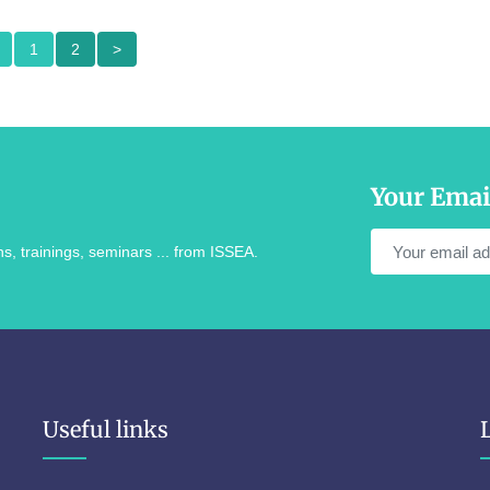
1
2
>
Your Emai
s, trainings, seminars ... from ISSEA.
Useful links