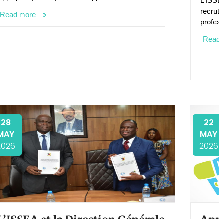
L’ISS
recru
Read more
profes
Rea
28
22
MAY
MAY
2026
2026