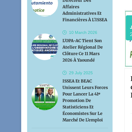
Directeur Des
Affaires
Administratives Et
Financières À L'ISSEA
10 March
2026
L'OPA-AC Tient Son
Atelier Régional De
Clôture Ce 11 Mars
2026 À Yaoundé
29 July
2025
ISSEA Et BEAC
Unissent Leurs Forces
Pour Lancer La 41ᵉ
Promotion De
Statisticiens Et
Économistes Sur Le
Marché De L’emploi