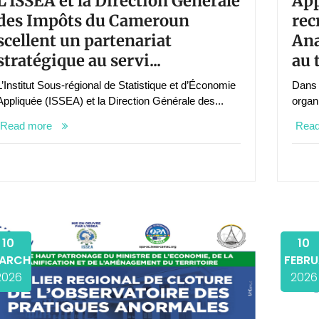
L’ISSEA et la Direction Générale
App
des Impôts du Cameroun
rec
scellent un partenariat
Ana
stratégique au servi...
au t
L’Institut Sous-régional de Statistique et d’Économie
Dans 
Appliquée (ISSEA) et la Direction Générale des...
organ
Read more
Rea
10
10
ARCH
FEBR
2026
2026