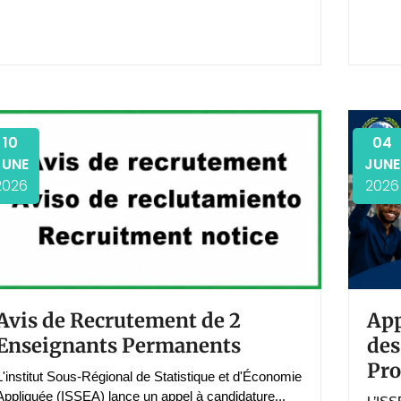
10
04
JUNE
JUNE
2026
2026
Avis de Recrutement de 2
App
Enseignants Permanents
des
Pro
L'institut Sous-Régional de Statistique et d'Économie
Appliquée (ISSEA) lance un appel à candidature...