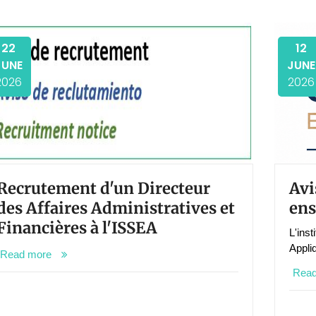
22
12
JUNE
JUNE
2026
2026
Recrutement d'un Directeur
Avi
des Affaires Administratives et
ens
Financières à l'ISSEA
L'ins
Appli
Read more
Rea