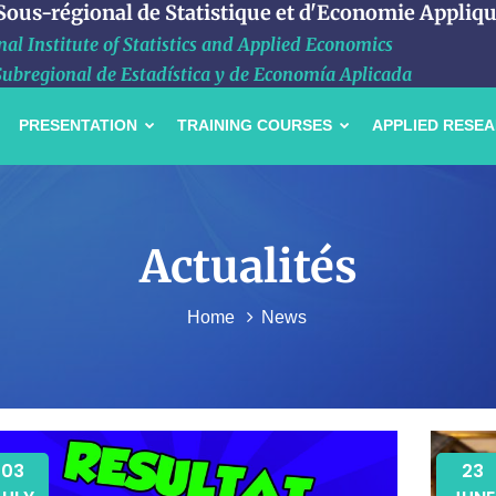
 Sous-régional de Statistique et d'Economie Appliq
al Institute of Statistics and Applied Economics
Subregional de Estadística y de Economía Aplicada
PRESENTATION
TRAINING COURSES
APPLIED RESE
Actualités
Home
News
03
23