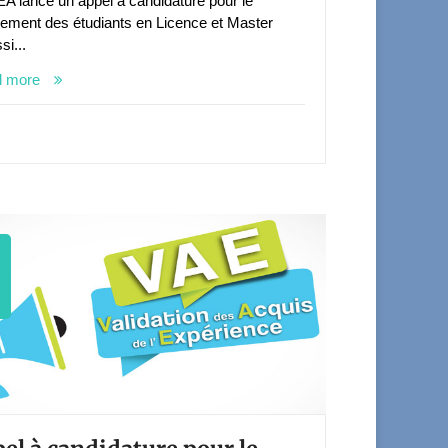
EA lance un appel à candidature pour le
tement des étudiants en Licence et Master
si...
d more