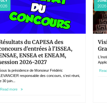
JULY
JUNE
2026
2026
Résultats du CAPESA des
Vis
concours d'entrées à l'ISSEA,
Gra
ENSAE, ENSEA et ENEAM,
L'Ins
session 2026-2027
Appliq
Sous la présidence de Monsieur Frédéric
Rea
LEVANCIER responsable des concours, s'est réuni,
le 30 juin...
Read more