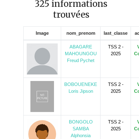
325 informations
trouvées
Image
nom_prenom
last_classe
a
ABAGARE
TSS 2 -
MAHOUNGOU
2025
Co
Freud Pychet
BOBOUENEKE
TSS 2 -
Loris Jipson
2025
Co
BONGOLO
TSS 2 -
SAMBA
2025
Co
Alphonsia