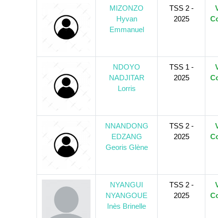
MIZONZO
TSS 2 -
Hyvan
2025
Co
Emmanuel
NDOYO
TSS 1 -
NADJITAR
2025
Co
Lorris
NNANDONG
TSS 2 -
EDZANG
2025
Co
Georis Glène
NYANGUI
TSS 2 -
NYANGOUE
2025
Co
Inès Brinelle