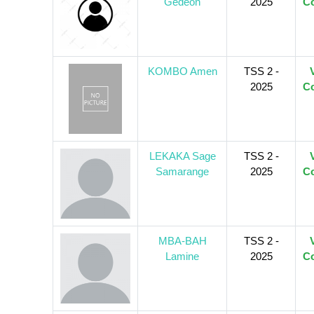
Gédéon
2025
Co
KOMBO Amen
TSS 2 -
2025
Co
LEKAKA Sage
TSS 2 -
Samarange
2025
Co
MBA-BAH
TSS 2 -
Lamine
2025
Co