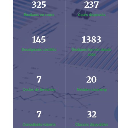
325
237
Étudiants en cours
Cours dispensés
145
1383
Enseignants certifiés
Étudiants formés depuis
2004
7
20
Cycles de formation
Modules elearning
7
32
Consultants experts
Classes disponibles