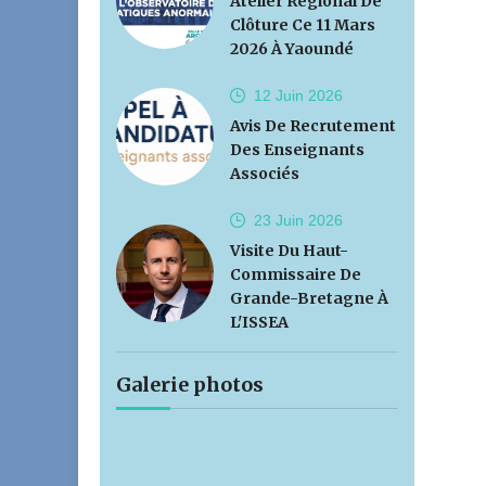
Atelier Régional De
Clôture Ce 11 Mars
2026 À Yaoundé
12 Juin
2026
Avis De Recrutement
Des Enseignants
Associés
23 Juin
2026
Visite Du Haut-
Commissaire De
Grande-Bretagne À
L'ISSEA
Galerie photos