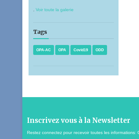
.
Voir toute la galerie
Tags
OPA-AC
OPA
Covid19
ODD
Inscrivez vous à la Newsletter
Restez connectez pour recevoir toutes les informations: 