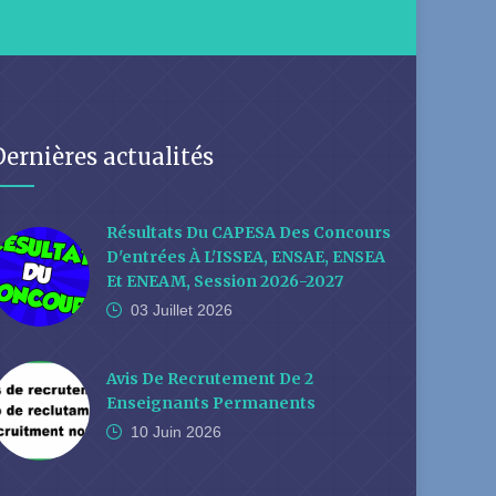
Dernières actualités
Résultats Du CAPESA Des Concours
D'entrées À L'ISSEA, ENSAE, ENSEA
Et ENEAM, Session 2026-2027
03 Juillet
2026
Avis De Recrutement De 2
Enseignants Permanents
10 Juin
2026