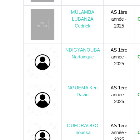
MULAMBA
AS 1ère
LUBANZA
année -
C
Cedrick
2025
NDIGYANOUBA
AS 1ère
Nartoingue
année -
C
2025
NGUEMA Ken
AS 1ère
David
année -
C
2025
OUEDRAOGO
AS 1ère
Inoussa
année -
C
2025