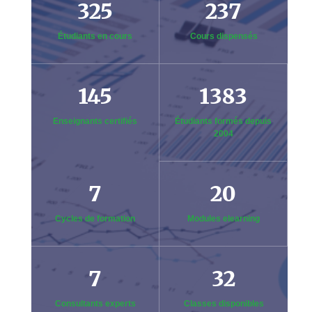
325
237
Étudiants en cours
Cours dispensés
145
1383
Enseignants certifiés
Étudiants formés depuis
2004
7
20
Cycles de formation
Modules elearning
7
32
Consultants experts
Classes disponibles