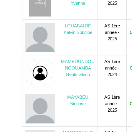
Yvanna
2025
LOUABALBE
AS 1ère
Kalvin Sobdibe
année -
C
2025
MAMBOUNDOU
AS 1ère
NGOUAMBA
année -
C
Gérile Glenn
2024
MAYABEU
AS 1ère
Singaye
année -
C
2025