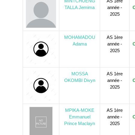
MINTCHUENG
AS 1ère
TALLA Jemima
année -
C
2025
MOHAMADOU
AS 1ère
Adama
année -
C
2025
MOSSA
AS 1ère
OKOMBI Divyn
année -
C
2025
MPIKA-MOKE
AS 1ère
Emmanuel
année -
C
Prince Maclayn
2025