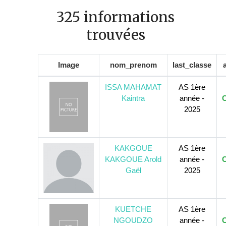
325 informations
trouvées
Image
nom_prenom
last_classe
ISSA MAHAMAT
AS 1ère
Kaintra
année -
C
2025
KAKGOUE
AS 1ère
KAKGOUE Arold
année -
C
Gaël
2025
KUETCHE
AS 1ère
NGOUDZO
année -
C