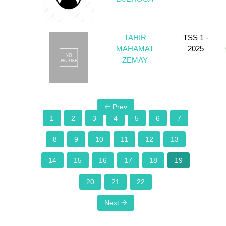
TAHIR
TSS 1 -
MAHAMAT
2025
ZEMAY
Prev
1
2
3
4
5
6
7
8
9
10
11
12
13
14
15
16
17
18
19
20
21
22
Next