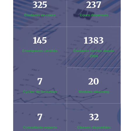
325
237
Étudiants en cours
Cours dispensés
145
1383
Enseignants certifiés
Étudiants formés depuis
2004
7
20
Cycles de formation
Modules elearning
7
32
Consultants experts
Classes disponibles