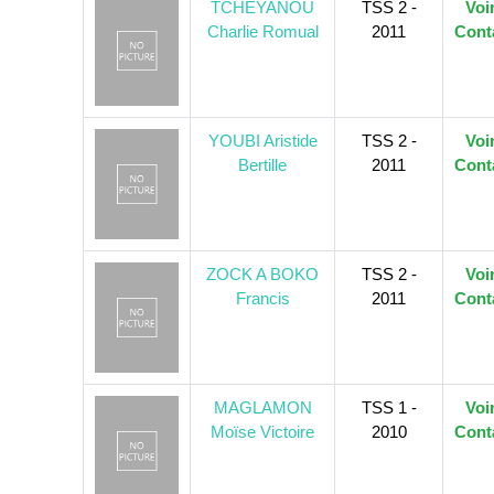
TCHEYANOU
TSS 2 -
Voi
Charlie Romual
2011
Cont
YOUBI Aristide
TSS 2 -
Voi
Bertille
2011
Cont
ZOCK A BOKO
TSS 2 -
Voi
Francis
2011
Cont
MAGLAMON
TSS 1 -
Voi
Moïse Victoire
2010
Cont