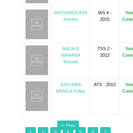
MITOUMOUENI
IAS 4 -
Voi
Antoine
2015
Cont
BACALE
TSS 2 -
Voi
NAMANA
2012
Cont
Manuel
EDU MBA
ATS - 2013
Voi
MENGA Felipe
Cont
Prev
1
2
3
4
5
6
7