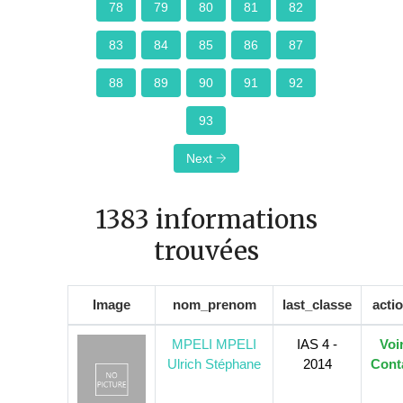
78
79
80
81
82
83
84
85
86
87
88
89
90
91
92
93
Next
1383 informations
trouvées
Image
nom_prenom
last_classe
acti
MPELI MPELI
IAS 4 -
Voi
Ulrich Stéphane
2014
Cont