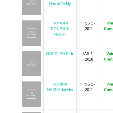
Harold Teddy
NONGNI
TSS 2 -
Voi
DONFACK
2011
Cont
Morvan
NOUDJEO Félix
IAS 4 -
Voi
2018
Cont
SOUINA
TSS 2 -
Voi
HAKNA Janvier
2011
Cont