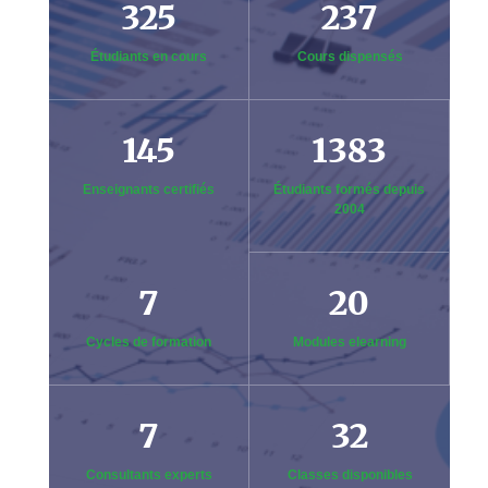
325
237
Étudiants en cours
Cours dispensés
145
1383
Enseignants certifiés
Étudiants formés depuis
2004
7
20
Cycles de formation
Modules elearning
7
32
Consultants experts
Classes disponibles