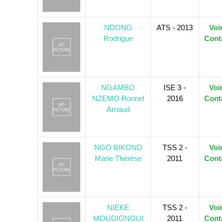
NDONG
ATS - 2013
Voi
Rodrigue
Cont
NGAMBO
ISE 3 -
Voi
NZEMO Ronnel
2016
Cont
Arnaud
NGO BIKOND
TSS 2 -
Voi
Marie Thérèse
2011
Cont
NIEKE
TSS 2 -
Voi
MOUDIONGUI
2011
Cont