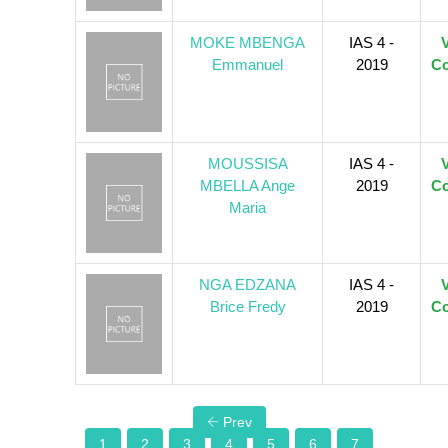
MOKE MBENGA
IAS 4 -
V
Emmanuel
2019
Co
MOUSSISA
IAS 4 -
V
MBELLA Ange
2019
Co
Maria
NGA EDZANA
IAS 4 -
V
Brice Fredy
2019
Co
Prev
1
2
3
4
5
6
7