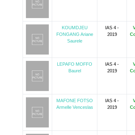
KOUMDJEU
IAS 4 -
V
FONGANG Ariane
2019
Co
Saurele
LEPAFO MOFFO
IAS 4 -
V
Baurel
2019
Co
MAFONE FOTSO
IAS 4 -
V
Armelle Venceslas
2019
Co