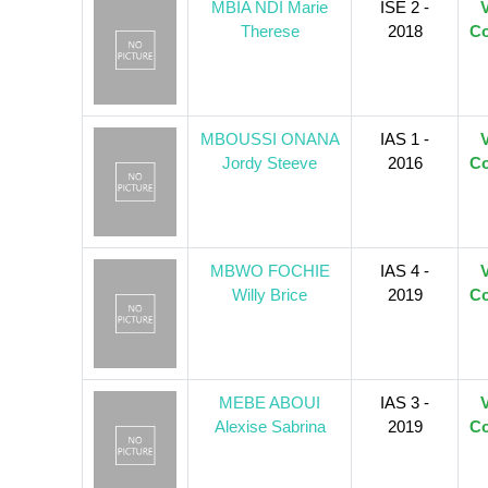
MBIA NDI Marie
ISE 2 -
V
Therese
2018
Co
MBOUSSI ONANA
IAS 1 -
V
Jordy Steeve
2016
Co
MBWO FOCHIE
IAS 4 -
V
Willy Brice
2019
Co
MEBE ABOUI
IAS 3 -
V
Alexise Sabrina
2019
Co