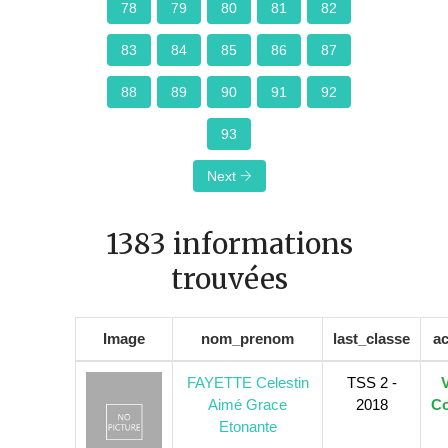
78
79
80
81
82
83
84
85
86
87
88
89
90
91
92
93
Next
1383 informations
trouvées
Image
nom_prenom
last_classe
ac
FAYETTE Celestin
TSS 2 -
V
Aimé Grace
2018
Co
Etonante