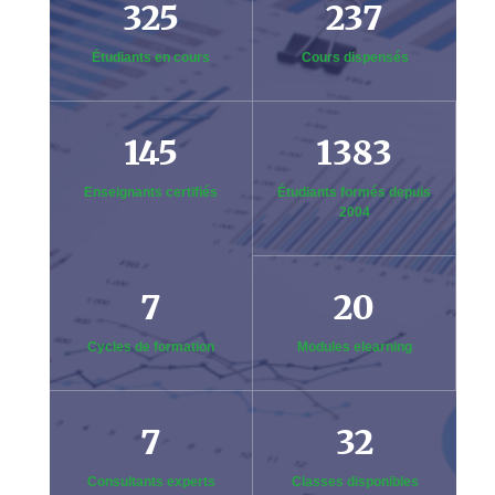
325
237
Étudiants en cours
Cours dispensés
145
1383
Enseignants certifiés
Étudiants formés depuis
2004
7
20
Cycles de formation
Modules elearning
7
32
Consultants experts
Classes disponibles