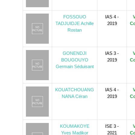
FOSSOUO
IAS 4 -
V
TADJUIDJE Achille
2019
Co
Rostan
GONENDJI
IAS 3 -
V
BOUGOUYO
2019
Co
Germain Séduisant
KOUATCHOUANG
IAS 4 -
V
NANA Céran
2019
Co
KOUMAKOYE
ISE 3 -
V
Yves Madikor
2021
Co