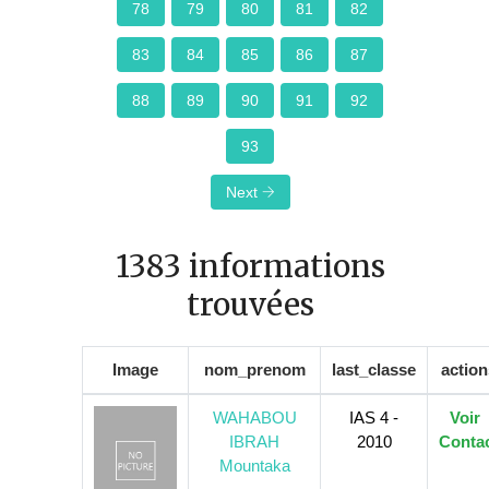
78
79
80
81
82
83
84
85
86
87
88
89
90
91
92
93
Next
1383 informations
trouvées
Image
nom_prenom
last_classe
action
WAHABOU
IAS 4 -
Voir
IBRAH
2010
Conta
Mountaka