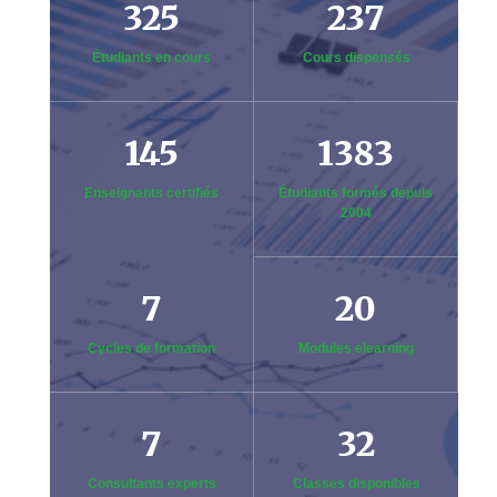
325
237
Étudiants en cours
Cours dispensés
145
1383
Enseignants certifiés
Étudiants formés depuis
2004
7
20
Cycles de formation
Modules elearning
7
32
Consultants experts
Classes disponibles