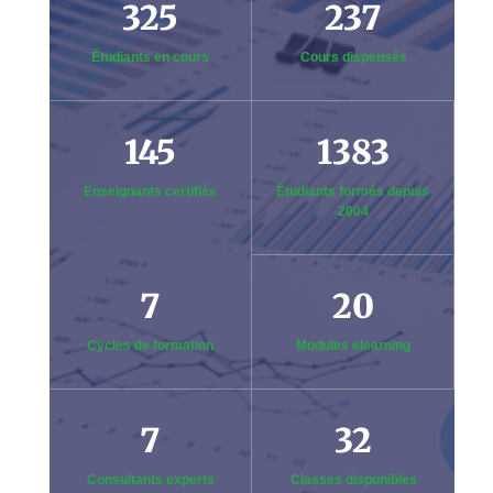
325
237
Étudiants en cours
Cours dispensés
145
1383
Enseignants certifiés
Étudiants formés depuis
2004
7
20
Cycles de formation
Modules elearning
7
32
Consultants experts
Classes disponibles