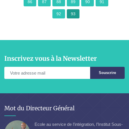
86
87
88
89
90
91
92
93
Inscrivez vous à la Newsletter
Souscrire
Mot du Directeur Général
Ecole au service de l’intégration, l’Institut Sous-