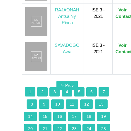
RAJAONAH
ISE 3 -
Voir
Antsa Ny
2021
Contac
Riana
SAVADOGO
ISE 3 -
Voir
Awa
2021
Contac
Prev
1
2
3
4
5
6
7
8
9
10
11
12
13
14
15
16
17
18
19
20
21
22
23
24
25