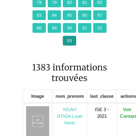
78
79
80
81
82
83
84
85
86
87
88
89
90
91
92
93
1383 informations
trouvées
Image
nom_prenom
last_classe
actions
NGAH
ISE 3 -
Voir
NTIGA Louis
2021
Contac
Henri