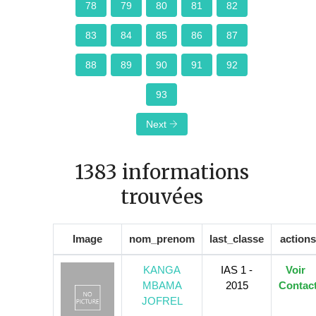
78
79
80
81
82
83
84
85
86
87
88
89
90
91
92
93
Next
1383 informations
trouvées
Image
nom_prenom
last_classe
actions
KANGA
IAS 1 -
Voir
MBAMA
2015
Contac
JOFREL