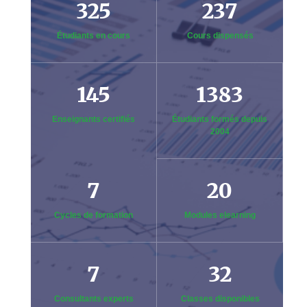
325
237
Étudiants en cours
Cours dispensés
145
1383
Enseignants certifiés
Étudiants formés depuis
2004
7
20
Cycles de formation
Modules elearning
7
32
Consultants experts
Classes disponibles