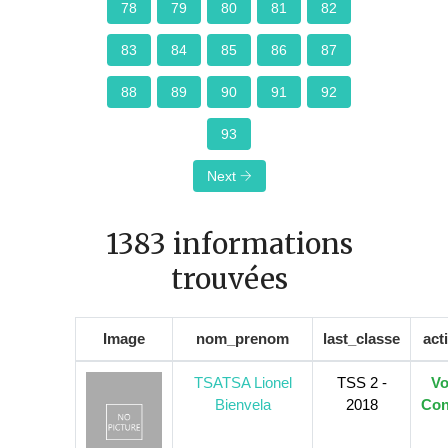
78
79
80
81
82
83
84
85
86
87
88
89
90
91
92
93
Next
1383 informations
trouvées
Image
nom_prenom
last_classe
act
TSATSA Lionel
TSS 2 -
Vo
Bienvela
2018
Con