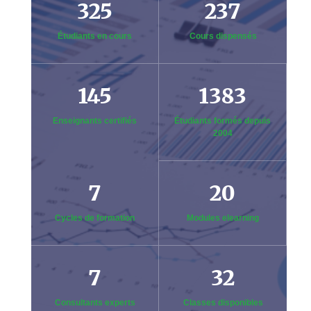
325
237
Étudiants en cours
Cours dispensés
145
1383
Enseignants certifiés
Étudiants formés depuis
2004
7
20
Cycles de formation
Modules elearning
7
32
Consultants experts
Classes disponibles