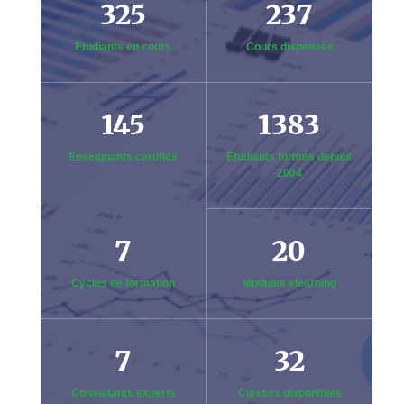
325
237
Étudiants en cours
Cours dispensés
145
1383
Enseignants certifiés
Étudiants formés depuis
2004
7
20
Cycles de formation
Modules elearning
7
32
Consultants experts
Classes disponibles