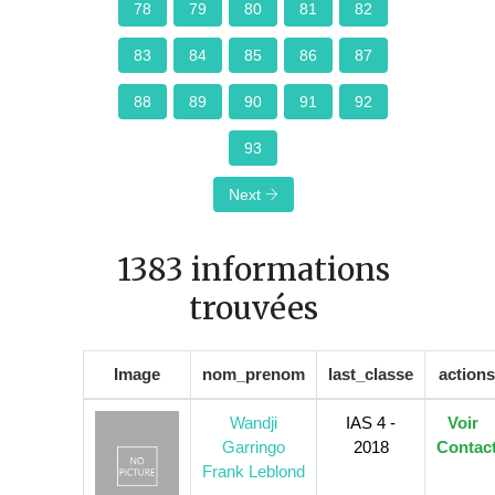
78
79
80
81
82
83
84
85
86
87
88
89
90
91
92
93
Next
1383 informations
trouvées
Image
nom_prenom
last_classe
actions
Wandji
IAS 4 -
Voir
Garringo
2018
Contac
Frank Leblond