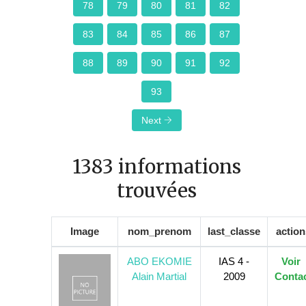
78
79
80
81
82
83
84
85
86
87
88
89
90
91
92
93
Next
1383 informations
trouvées
Image
nom_prenom
last_classe
action
ABO EKOMIE
IAS 4 -
Voir
Alain Martial
2009
Conta