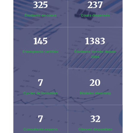
325
237
Étudiants en cours
Cours dispensés
145
1383
Enseignants certifiés
Étudiants formés depuis
2004
7
20
Cycles de formation
Modules elearning
7
32
Consultants experts
Classes disponibles