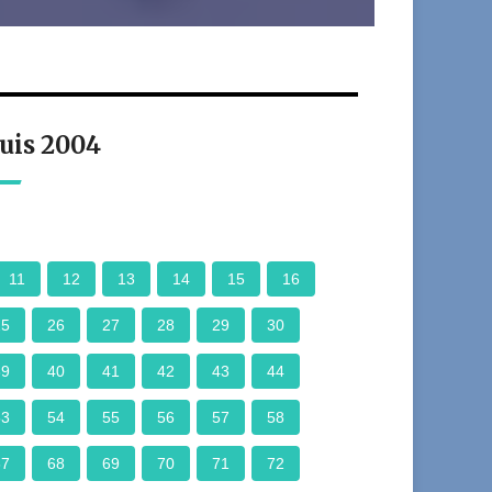
uis 2004
11
12
13
14
15
16
25
26
27
28
29
30
39
40
41
42
43
44
53
54
55
56
57
58
67
68
69
70
71
72