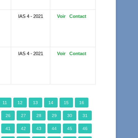
IAS 4 - 2021
Voir
Contact
IAS 4 - 2021
Voir
Contact
11
12
13
14
15
16
26
27
28
29
30
31
41
42
43
44
45
46