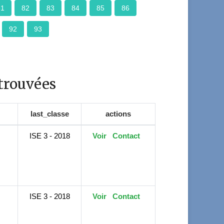
81
82
83
84
85
86
92
93
trouvées
last_classe
actions
ISE 3 - 2018
Voir
Contact
ISE 3 - 2018
Voir
Contact