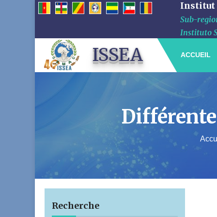
Institut
Sub-region
Instituto 
ISSEA
ACCUEIL
Différente
Accu
Recherche