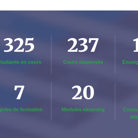
325
237
tudiants en cours
Cours dispensés
Enseig
7
20
ycles de formation
Modules elearning
Consu
int