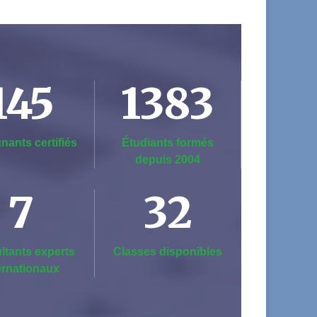
145
1383
nants certifiés
Étudiants formés
depuis 2004
7
32
ltants experts
Classes disponibles
ernationaux