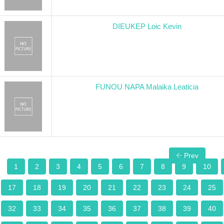
DIEUKEP Loic Kevin
FUNOU NAPA Malaika Leaticia
Prev
1
2
3
4
5
6
7
8
9
10
17
18
19
20
21
22
23
24
25
32
33
34
35
36
37
38
39
40