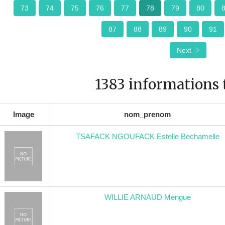
73
74
75
76
77
78
79
80
87
88
89
90
91
Next
1383 informations 
Image
nom_prenom
TSAFACK NGOUFACK Estelle Bechamelle
WILLIE ARNAUD Mengue