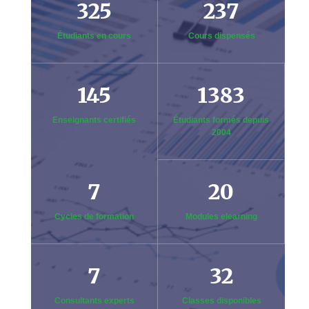
325
237
Étudiants en cours
Cours dispensés
145
1383
Enseignants certifiés
Étudiants formés depuis
2004
7
20
Cycles de formation
Modules elearning
7
32
Consultants experts
Classes disponibles