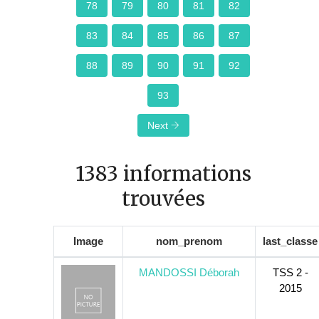
78
79
80
81
82
83
84
85
86
87
88
89
90
91
92
93
Next
1383 informations
trouvées
Image
nom_prenom
last_classe
MANDOSSI Déborah
TSS 2 -
2015