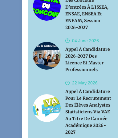
Des Concours
D'entrées À L'ISSEA,
ENSAE, ENSEA Et
ENEAM, Session
2026-2027
04 June
2026
Appel À Candidature
2026-2027 Des
Licence Et Master
Professionnels
22 May
2026
Appel À Candidature
Pour Le Recrutement
Des Élèves Analystes
Statisticiens Via VAE
Au Titre De L'année
Académique 2026-
2027