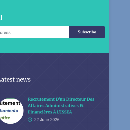
l
Subscribe
Latest news
Recrutement D'un Directeur Des
Affaires Administratives Et
Financières À L'ISSEA
22 June
2026