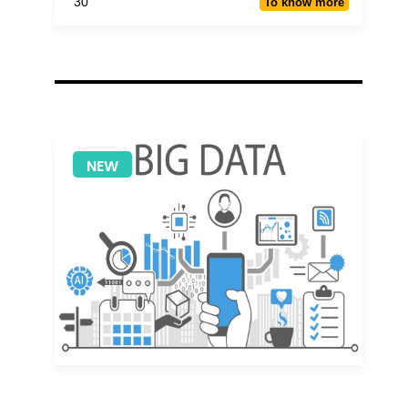
30
To know more
NEW