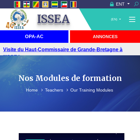
ENT
ISSEA
(EN)
OPA-AC
ANNONCES
Visite du Haut-Commissaire de Grande-Bretagne à
l'ISSEA
Nos Modules de formation
Home
Teachers
Our Training Modules