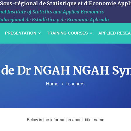
 Sous-régional de Statistique et d'Economie Appl
al Institute of Statistics and Applied Economics
Subregional de Estadística y de Economía Aplicada
PRESENTATION
TRAINING COURSES
APPLIED RESE
l de Dr NGAH NGAH Sy
Home
Teachers
Below is the information about :title :name