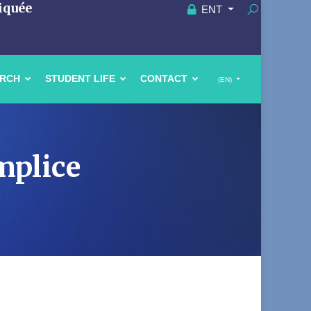
iquée
ENT
ARCH
STUDENT LIFE
CONTACT
(EN)
mplice