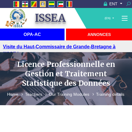
ENT
ISSEA
(EN)
OPA-AC
ANNONCES
Visite du Haut-Commissaire de Grande-Bretagne à
l'ISSEA
Licence Professionnelle en
Gestion et Traitement
Statistique des Données
Home
Teachers
Our Training Modules
Training details