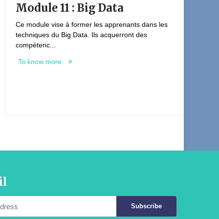
 11 : Big Data
Module 10 
vise à former les apprenants dans les
Ce module vise à 
du Big Data. Ils acquerront des
techniques de con
..
d’exp...
more
To know more
il
Subscribe