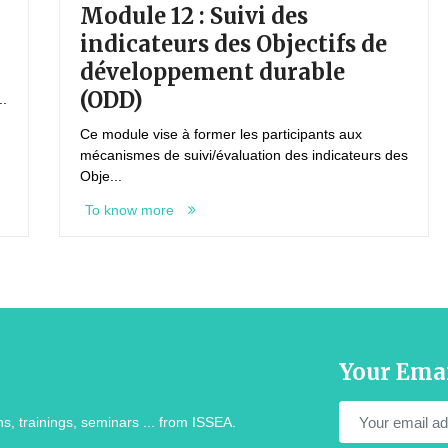
dule 12 : Suivi des
Module
dicateurs des Objectifs de
Ce module 
éveloppement durable
techniques 
compétenc.
ODD)
To know 
module vise à former les participants aux
anismes de suivi/évaluation des indicateurs des
e...
 know more
Your Ema
s, trainings, seminars ... from ISSEA.