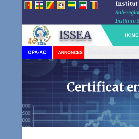
Institut
Sub-region
Instituto 
ISSEA
HOME
Visite du Haut-Commi
OPA-AC
ANNONCES
Certificat 