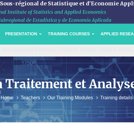
 Sous-régional de Statistique et d'Economie Appl
al Institute of Statistics and Applied Economics
Subregional de Estadística y de Economía Aplicada
PRESENTATION
TRAINING COURSES
APPLIED RESE
ssaire de Grande-Bretagne à l'ISSEA
en Traitement et Analyse
Home
Teachers
Our Training Modules
Training details