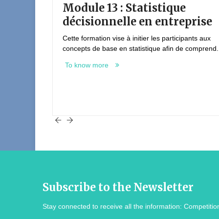
Module 13 : Statistique
Mo
décisionnelle en entreprise
in
d
Cette formation vise à initier les participants aux
(
concepts de base en statistique afin de comprend...
To know more
Ce 
méc
Obj
To
Subscribe to the Newsletter
Stay connected to receive all the information: Competition