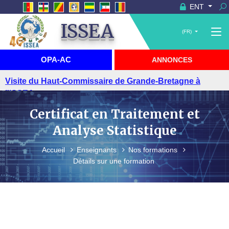
ENT
ISSEA
(FR)
OPA-AC
ANNONCES
Visite du Haut-Commissaire de Grande-Bretagne à
l'ISSEA
Certificat en Traitement et
Analyse Statistique
Accueil
Enseignants
Nos formations
Détails sur une formation