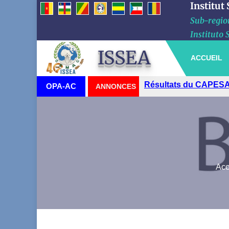
Institut
Sub-region
Instituto 
ISSEA
ACCUEIL
Visite du Haut-Commi
OPA-AC
ANNONCES
Acc