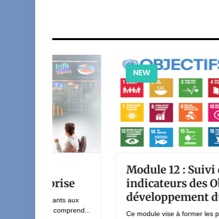
NEW
e
Module 12 : Suivi des
prise
indicateurs des Objectifs 
développement durable (
cipants aux
de comprend...
Ce module vise à former les participants aux