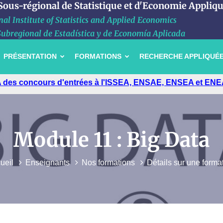
 Sous-régional de Statistique et d'Economie Appliq
al Institute of Statistics and Applied Economics
Subregional de Estadística y de Economía Aplicada
PRÉSENTATION
FORMATIONS
RECHERCHE APPLIQUÉ
ssaire de Grande-Bretagne à l'ISSEA
Module 11 : Big Data
ueil
Enseignants
Nos formations
Détails sur une forma