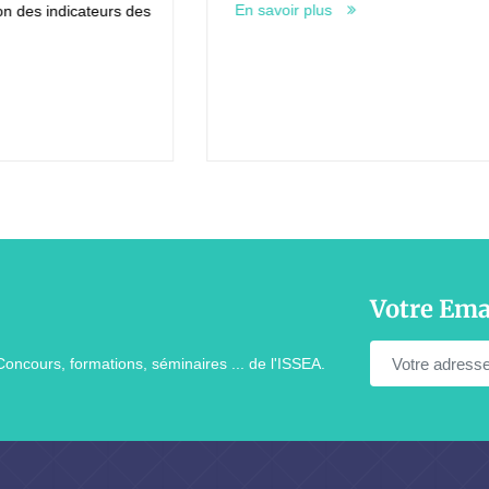
En savoir plus
rs des
Votre Ema
Concours, formations, séminaires ... de l'ISSEA.