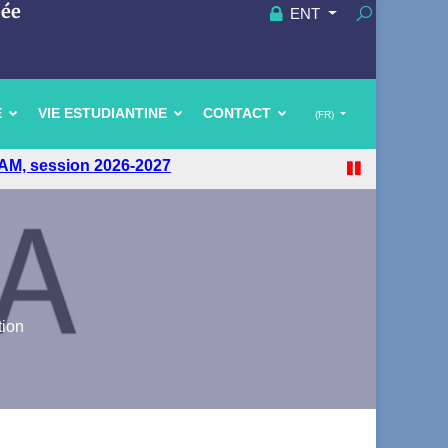
uée
ENT
E
VIE ESTUDIANTINE
CONTACT
(FR)
tion