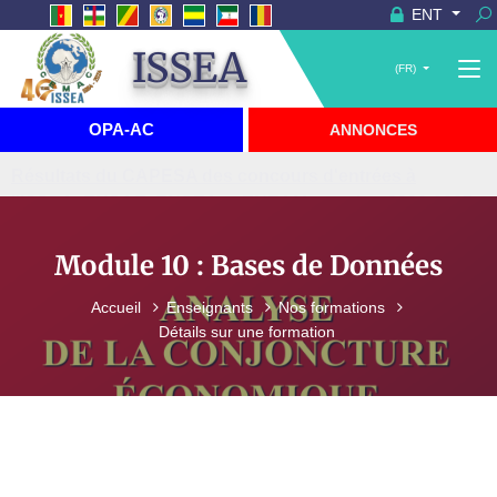
ENT
ISSEA
(FR)
OPA-AC
ANNONCES
Visite du Haut-Commissaire de Grande-Bretagne à
l'ISSEA
Module 10 : Bases de Données
Accueil
Enseignants
Nos formations
Détails sur une formation