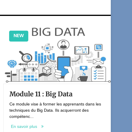
NEW
Module 11 : Big Data
M
M
Ce module vise à former les apprenants dans les
techniques du Big Data. Ils acquerront des
Am
compétenc...
œu
no
En savoir plus