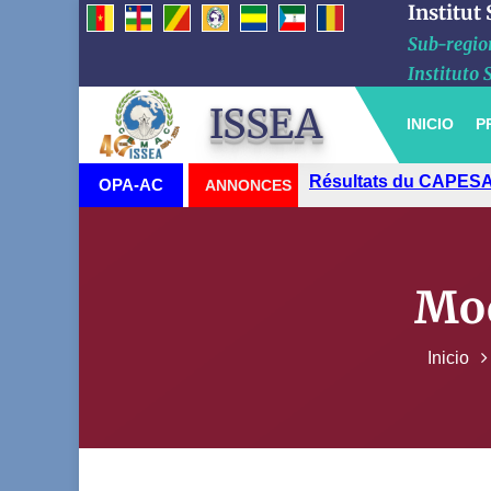
Institut
Sub-region
Instituto 
ISSEA
INICIO
P
Résultats du CAPESA
OPA-AC
ANNONCES
Mod
Inicio