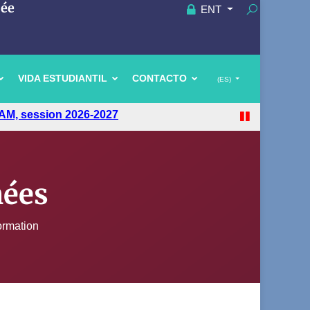
uée
ENT
VIDA ESTUDIANTIL
CONTACTO
(ES)
AM, session 2026-2027
nées
ormation