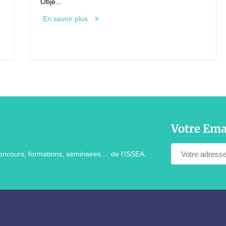
Obje...
En savoir plus
Votre Ema
ncours, formations, séminaires ... de l'ISSEA.