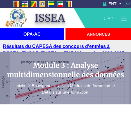
ENT
ISSEA
(ES)
OPA-AC
ANNONCES
Résultats du CAPESA des concours d'entrées à
l'ISSEA, ENSAE, ENSEA et ENEAM, session 2026-2027
Module 3 : Analyse
multidimensionnelle des données
Inicio
Enseignants
Nos Modules de formation
Détails sur une formation