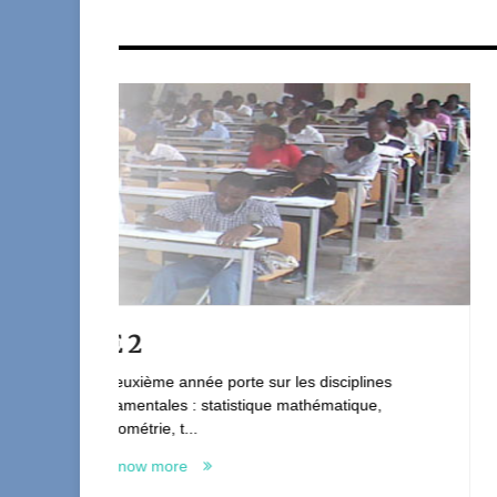
ISE 3
r les disciplines
La troisième année est la dernière
e mathématique,
en ISE. Elle est consacrée aux div
To know more