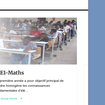
ISE Long 1ère année
l de
To know more