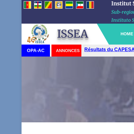
Institut
Sub-region
Instituto 
ISSEA
HOME
Visite du Haut-Commi
OPA-AC
ANNONCES