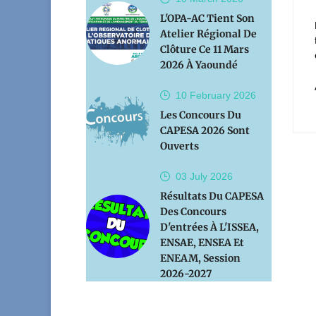
L'OPA-AC Tient Son
Atelier Régional De
Clôture Ce 11 Mars
2026 À Yaoundé
10 February
2026
Les Concours Du
CAPESA 2026 Sont
Ouverts
03 July
2026
Résultats Du CAPESA
Des Concours
D'entrées À L'ISSEA,
ENSAE, ENSEA Et
ENEAM, Session
2026-2027