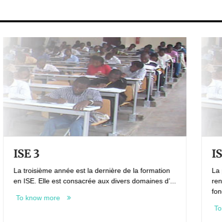
ISE1-Maths
 de la formation
La première année a pour objectif principa
ers domaines d’...
rendre homogène les connaissances
fondamentales d’élè...
To know more