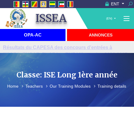
ENT
ISSEA
(EN)
OPA-AC
ANNONCES
Visite du Haut-Commissaire de Grande-Bretagne à
l'ISSEA
Classe: ISE Long 1ère année
Home
Teachers
Our Training Modules
Training details