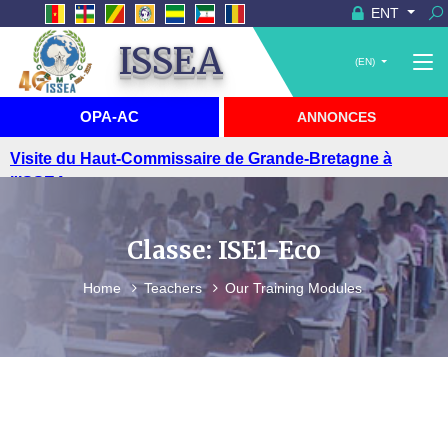
ENT
ISSEA
(EN)
OPA-AC
ANNONCES
Visite du Haut-Commissaire de Grande-Bretagne à
l'ISSEA
Classe: ISE1-Eco
Home
Teachers
Our Training Modules