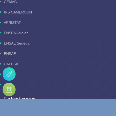
CEMAC
INS CAMEROUN
AFRISTAT
ENSEA Abidjan
ENSAE Sénégal
ENSAE
CAPESA
INSEE
AUF
Latest news
Résultats Du CAPESA Des Concours