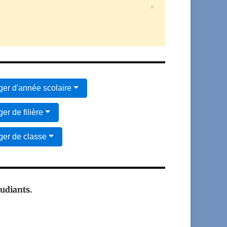
×
er d'année scolaire
er de filière
er de classe
tudiants.