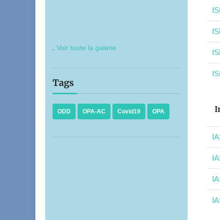
IS
IS
.
Voir toute la galerie
IS
IS
Tags
I
ODD
OPA-AC
Covid19
OPA
IA
IA
IA
IA