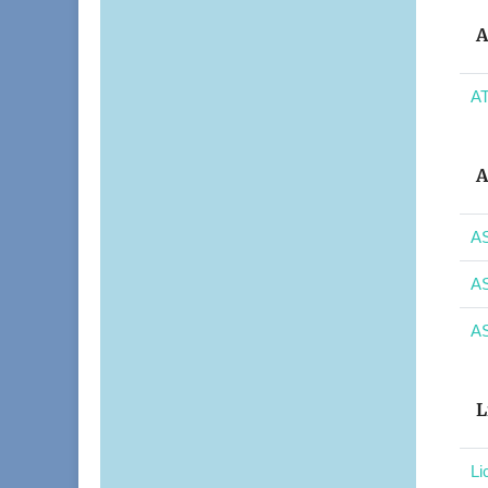
A
AT
A
AS
AS
AS
L
Li