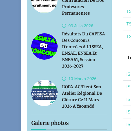
Contratación De Dos
Profesores
TS
Permanentes
TS
03 Julio
2026
Résultats Du CAPESA
TS
Des Concours
D'entrées À L'ISSEA,
ENSAE, ENSEA Et
I
ENEAM, Session
2026-2027
IS
10 Marzo
2026
L'OPA-AC Tient Son
IS
Atelier Régional De
IS
Clôture Ce 11 Mars
2026 À Yaoundé
IS
Galerie photos
IS