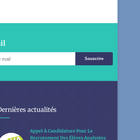
il
Souscrire
Dernières actualités
Appel À Candidature Pour Le
Recrutement Des Élèves Analystes