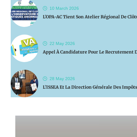
10 March
2026
L'OPA-AC Tient Son Atelier Régional De Clô
22 May
2026
Appel À Candidature Pour Le Recrutement De
28 May
2026
L’ISSEA Et La Direction Générale Des Impôt