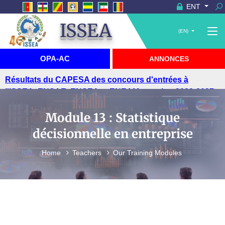
ENT
ISSEA
(EN)
OPA-AC
ANNONCES
Résultats du CAPESA des concours d'entrées à
l'ISSEA, ENSAE, ENSEA et ENEAM, session 2026-2027
Module 13 : Statistique
décisionnelle en entreprise
Home
Teachers
Our Training Modules