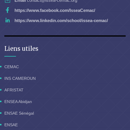
Email
contact@issea-cemac.org
https://www.facebook.com/IsseaCemac/
https://www.linkedin.com/school/issea-cemac/
Liens utiles
CEMAC
INS CAMEROUN
AFRISTAT
ENSEA Abidjan
ENSAE Sénégal
ENSAE