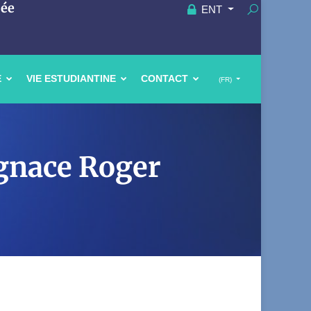
uée
ENT
E
VIE ESTUDIANTINE
CONTACT
(FR)
gnace Roger