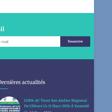
il
Souscrire
Dernières actualités
L'OPA-AC Tient Son Atelier Régional
De Clôture Ce 11 Mars 2026 À Yaoundé