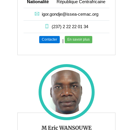
Nationalité
République Centrafricaine
igor.gondje@issea-cemac.org
(237) 2 22 22 01 34
Contacter
En savoir plus
|
M Eric WANSOUWE