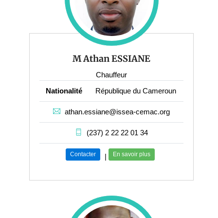
M Athan ESSIANE
Chauffeur
Nationalité
République du Cameroun
athan.essiane@issea-cemac.org
(237) 2 22 22 01 34
Contacter
En savoir plus
|