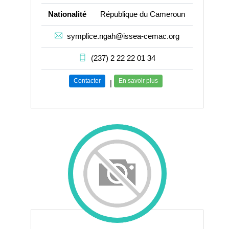
Nationalité
République du Cameroun
symplice.ngah@issea-cemac.org
(237) 2 22 22 01 34
Contacter
En savoir plus
|