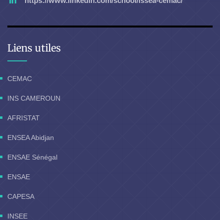
https://www.linkedin.com/school/issea-cemac/
Liens utiles
CEMAC
INS CAMEROUN
AFRISTAT
ENSEA Abidjan
ENSAE Sénégal
ENSAE
CAPESA
INSEE