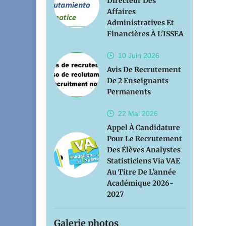
Directeur Des
Affaires
Administratives Et
Financières À L'ISSEA
10 Juin
2026
Avis De Recrutement
De 2 Enseignants
Permanents
22 Mai
2026
Appel À Candidature
Pour Le Recrutement
Des Élèves Analystes
Statisticiens Via VAE
Au Titre De L'année
Académique 2026-
2027
Galerie photos