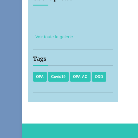
.
Voir toute la galerie
Tags
OPA
Covid19
OPA-AC
ODD